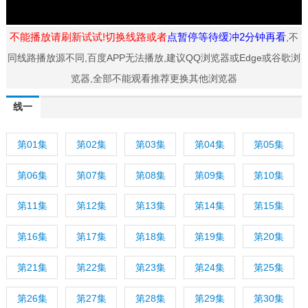
不能播放请刷新试试!切换线路或者
点暂停等待缓冲2分钟再看
,不
同线路播放源不同,百度APP无法播放,建议QQ浏览器或Edge或谷歌浏
览器,全部不能观看推荐更换其他浏览器
线一
第01集
第02集
第03集
第04集
第05集
第06集
第07集
第08集
第09集
第10集
第11集
第12集
第13集
第14集
第15集
第16集
第17集
第18集
第19集
第20集
第21集
第22集
第23集
第24集
第25集
第26集
第27集
第28集
第29集
第30集