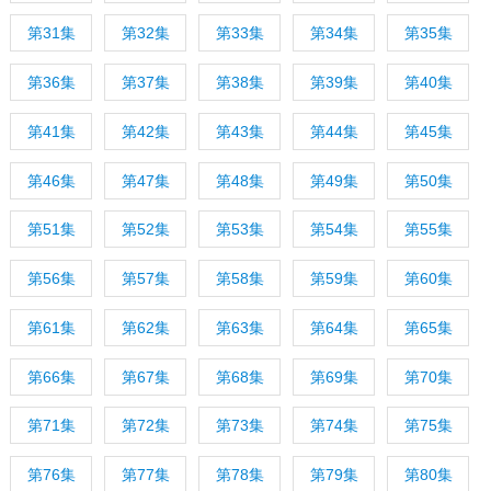
第31集
第32集
第33集
第34集
第35集
第36集
第37集
第38集
第39集
第40集
第41集
第42集
第43集
第44集
第45集
第46集
第47集
第48集
第49集
第50集
第51集
第52集
第53集
第54集
第55集
第56集
第57集
第58集
第59集
第60集
第61集
第62集
第63集
第64集
第65集
第66集
第67集
第68集
第69集
第70集
第71集
第72集
第73集
第74集
第75集
第76集
第77集
第78集
第79集
第80集