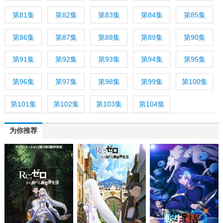
第81集
第82集
第83集
第84集
第85集
第86集
第87集
第88集
第89集
第90集
第91集
第92集
第93集
第94集
第95集
第96集
第97集
第98集
第99集
第100集
第101集
第102集
第103集
第104集
为你推荐