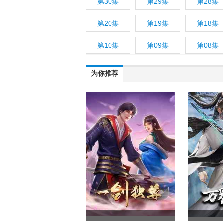
第30集
第29集
第28集
第20集
第19集
第18集
第10集
第09集
第08集
为你推荐