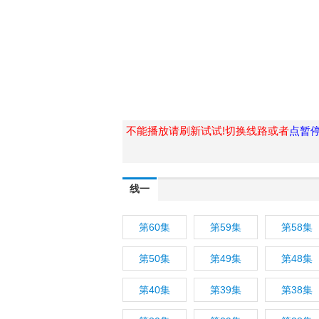
不能播放请刷新试试!切换线路或者
点暂
线一
第60集
第59集
第58集
第50集
第49集
第48集
第40集
第39集
第38集