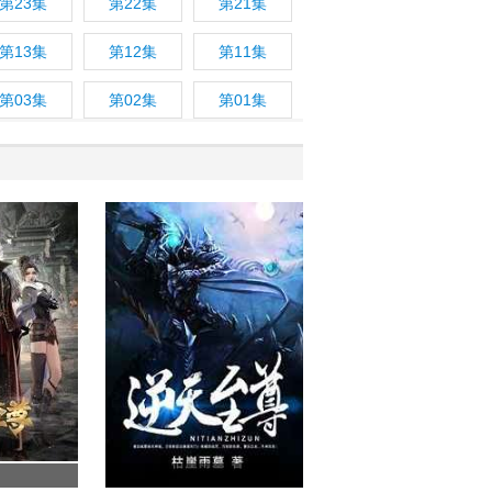
第23集
第22集
第21集
第13集
第12集
第11集
第03集
第02集
第01集