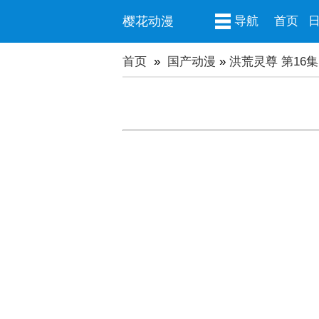
樱花动漫
导航
首页
首页
»
国产动漫
»
洪荒灵尊 第16集